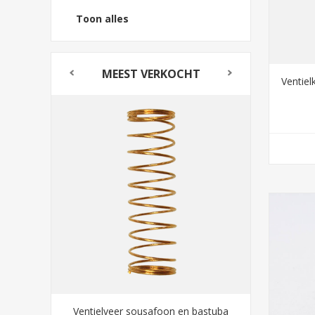
Toon alles
MEEST VERKOCHT
Ventiel
bastuba
Slide O Mix Rapid Comfort 30ml
Ventielv