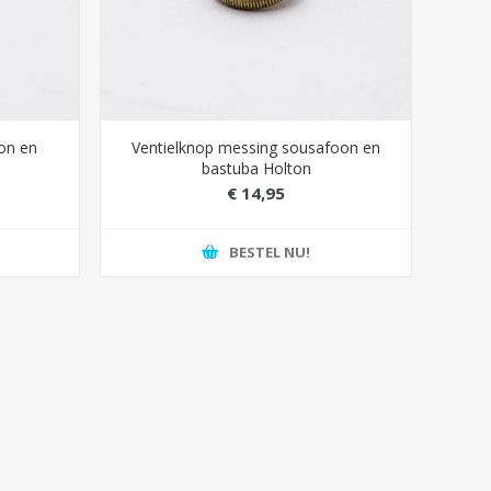
Be
€ 4,95
€ 
oon en
Ventielknop messing sousafoon en
bastuba Holton
€ 14,95
BESTEL NU!