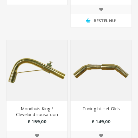
BESTEL NU!
Mondbuis King /
Tuning bit set Olds
Cleveland sousafoon
(voor 1985)
€ 159,00
€ 149,00