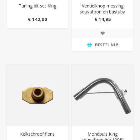
Tuning bit set King
Ventielknop messing
sousafoon en bastuba
King
€ 142,00
€ 14,95
BESTEL NU!
Kelkschroef flens
Mondbuis King
sousafoon (na 1985)