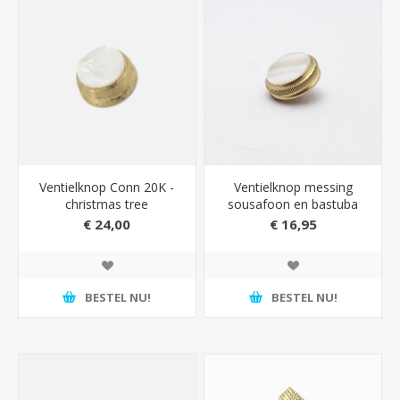
Ventielknop Conn 20K -
Ventielknop messing
christmas tree
sousafoon en bastuba
Conn
€ 24,00
€ 16,95
BESTEL NU!
BESTEL NU!