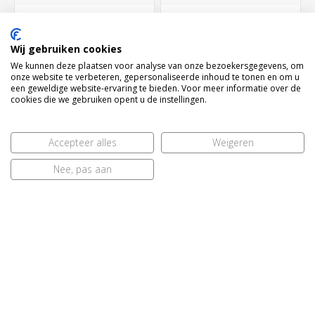
BESTEL NU!
BESTEL NU!
Wij gebruiken cookies
We kunnen deze plaatsen voor analyse van onze bezoekersgegevens, om
onze website te verbeteren, gepersonaliseerde inhoud te tonen en om u
een geweldige website-ervaring te bieden. Voor meer informatie over de
cookies die we gebruiken opent u de instellingen.
Accepteer alles
Weigeren
Nee, pas aan
Ventielknop messing
Mondbuis King /
sousafoon en bastuba
Cleveland sousafoon
Holton
zilver (voor 1985)
€ 14,95
€ 199,00
BESTEL NU!
BESTEL NU!