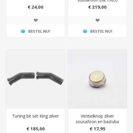
zilver
€ 24,00
€ 219,00
BESTEL NU!
BESTEL NU!
Tuning bit set King zilver
Ventielknop zilver
sousafoon en bastuba
King
€ 185,00
€ 17,95