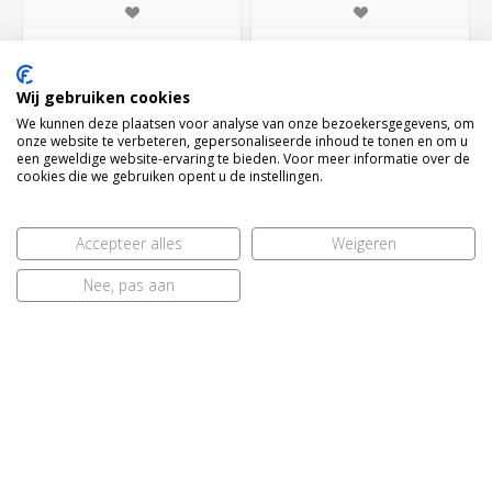
BESTEL NU!
BESTEL NU!
Wij gebruiken cookies
We kunnen deze plaatsen voor analyse van onze bezoekersgegevens, om
onze website te verbeteren, gepersonaliseerde inhoud te tonen en om u
een geweldige website-ervaring te bieden. Voor meer informatie over de
cookies die we gebruiken opent u de instellingen.
Accepteer alles
Weigeren
Nee, pas aan
Kelkschroef King
Kelkschroef King zilver
€ 12,95
€ 17,95