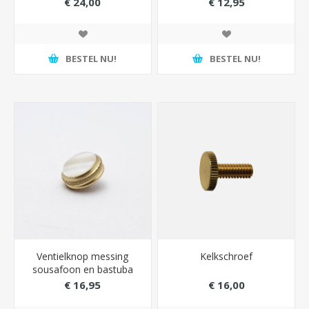
€ 24,00
€ 12,95
BESTEL NU!
BESTEL NU!
Ventielknop messing
Kelkschroef
sousafoon en bastuba
Conn
€ 16,95
€ 16,00