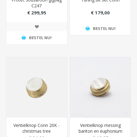
C247
€ 299,95
€ 179,00
BESTEL NU!
BESTEL NU!
Ventielknop Conn 20K -
Ventielknop messing
christmas tree
bariton en euphonium
Conn