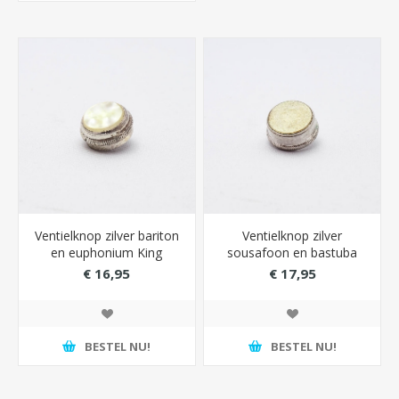
Ventielknop zilver bariton
Ventielknop zilver
en euphonium King
sousafoon en bastuba
King
€ 16,95
€ 17,95
BESTEL NU!
BESTEL NU!