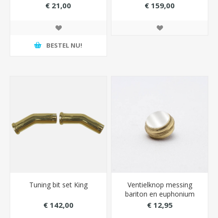
€ 21,00
€ 159,00
BESTEL NU!
Tuning bit set King
Ventielknop messing
bariton en euphonium
King
€ 142,00
€ 12,95