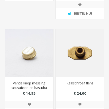
BESTEL NU!
Ventielknop messing
Kelkschroef flens
sousafoon en bastuba
King
€ 14,95
€ 24,00